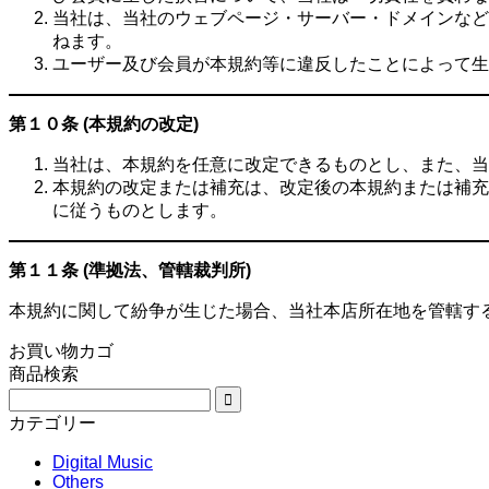
当社は、当社のウェブページ・サーバー・ドメインなど
ねます。
ユーザー及び会員が本規約等に違反したことによって生
第１０条 (本規約の改定)
当社は、本規約を任意に改定できるものとし、また、当
本規約の改定または補充は、改定後の本規約または補充
に従うものとします。
第１１条 (準拠法、管轄裁判所)
本規約に関して紛争が生じた場合、当社本店所在地を管轄す
お買い物カゴ
商品検索
検

索
カテゴリー
対
Digital Music
象:
Others