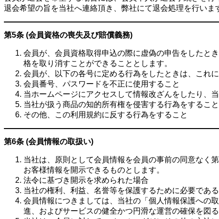
退会希望の旨を当社へ連絡頂き、弊社にて退会処理を行いま
第5条 (会員資格の喪失及び賠償義務)
会員が、会員資格取得申込の際に虚偽の申告をしたとき
格を取り消すことができることとします。
会員が、以下の各号に定める行為をしたときは、これに
会員番号、パスワードを不正に使用すること
当ホームページにアクセスして情報改ざんをしたり、当
当社が扱う商品の知的所有権を侵害する行為をすること
その他、この利用規約に反する行為をすること
第6条 (会員情報の取扱い)
当社は、原則として会員情報を会員の事前の同意なく第
お客様情報を開示できるものとします。
法令に基づき開示を求められた場合
当社の権利、利益、名誉等を保護するために必要である
会員情報につきましては、当社の「個人情報保護への取
進、およびサービスの健全かつ円滑な運営の確保を図る